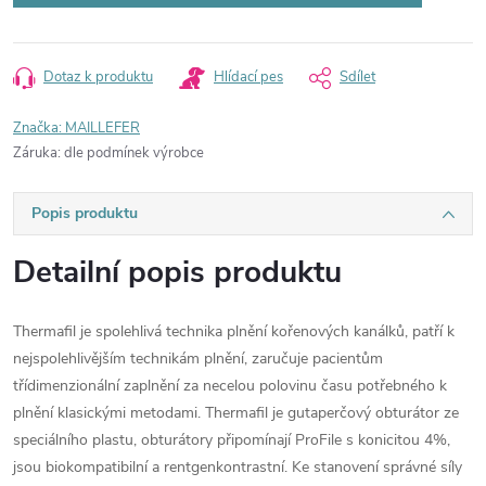
Dotaz k produktu
Hlídací pes
Sdílet
Značka:
MAILLEFER
Záruka
:
dle podmínek výrobce
Popis produktu
Detailní popis produktu
Thermafil je spolehlivá technika plnění kořenových kanálků, patří k
nejspolehlivějším technikám plnění, zaručuje pacientům
třídimenzionální zaplnění za necelou polovinu času potřebného k
plnění klasickými metodami. Thermafil je gutaperčový obturátor ze
speciálního plastu, obturátory připomínají ProFile s konicitou 4%,
jsou biokompatibilní a rentgenkontrastní. Ke stanovení správné síly