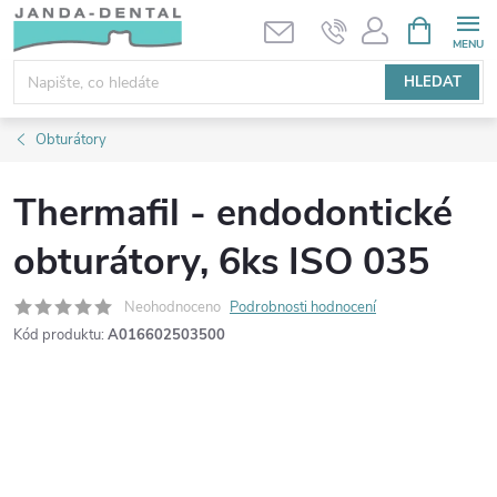
Přejít
NÁKUPNÍ
KOŠÍK
na
obsah
HLEDAT
Obturátory
Thermafil - endodontické
obturátory, 6ks ISO 035
Neohodnoceno
Podrobnosti hodnocení
Kód produktu:
A016602503500