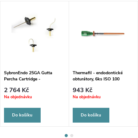
SybronEndo 25GA Gutta
Thermafil - endodontické
Percha Cartridge -
obturátory, 6ks ISO 100
gutaperčové zásobníky, light
2 764 Kč
943 Kč
body
Na objednávku
Na objednávku
Do košíku
Do košíku