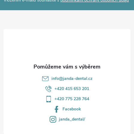
p
Vložením e-mailu souhlasíte s
podmínkami ochrany osobních údajů
a
t
í
info
@
janda-dental.cz
+420 415 653 201
+420 775 228 764
Facebook
janda_dental/