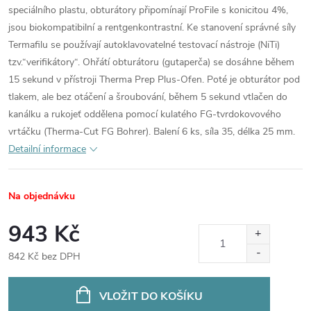
speciálního plastu, obturátory připomínají ProFile s konicitou 4%,
jsou biokompatibilní a rentgenkontrastní. Ke stanovení správné síly
Termafilu se používají autoklavovatelné testovací nástroje (NiTi)
tzv.“verifikátory“. Ohřátí obturátoru (gutaperča) se dosáhne během
15 sekund v přístroji Therma Prep Plus-Ofen. Poté je obturátor pod
tlakem, ale bez otáčení a šroubování, během 5 sekund vtlačen do
kanálku a rukojeť oddělena pomocí kulatého FG-tvrdokovového
vrtáčku (Therma-Cut FG Bohrer). Balení 6 ks, síla 35, délka 25 mm.
Detailní informace
Na objednávku
943 Kč
842 Kč bez DPH
Měrná
cena:
VLOŽIT DO KOŠÍKU