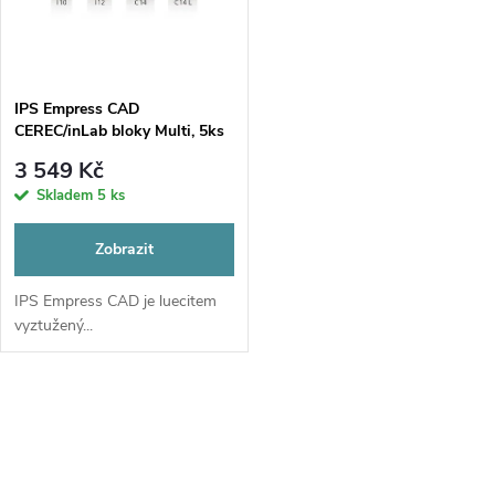
ů
ů
IPS Empress CAD
CEREC/inLab bloky Multi, 5ks
3 549 Kč
Skladem
5 ks
Zobrazit
IPS Empress CAD je luecitem
vyztužený...
O
v