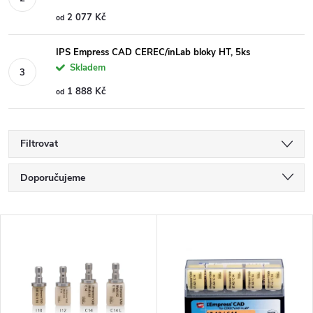
2 077 Kč
od
IPS Empress CAD CEREC/inLab bloky HT, 5ks
Skladem
1 888 Kč
od
Filtrovat
Ř
Doporučujeme
a
Nejlevnější
V
Nejdražší
z
ý
Nejprodávanější
e
p
Abecedně