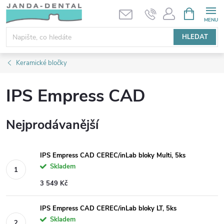
Přejít
NÁKUPNÍ
KOŠÍK
na
obsah
HLEDAT
Keramické bločky
IPS Empress CAD
Nejprodávanější
IPS Empress CAD CEREC/inLab bloky Multi, 5ks
Skladem
3 549 Kč
IPS Empress CAD CEREC/inLab bloky LT, 5ks
Skladem