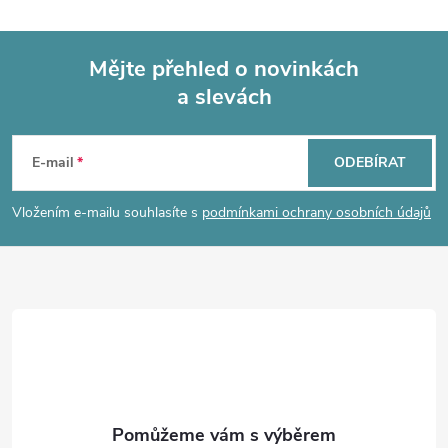
l
á
Mějte přehled o novinkách
d
a slevách
Z
a
á
c
E-mail
ODEBÍRAT
p
í
Vložením e-mailu souhlasíte s
podmínkami ochrany osobních údajů
p
a
r
t
v
í
k
y