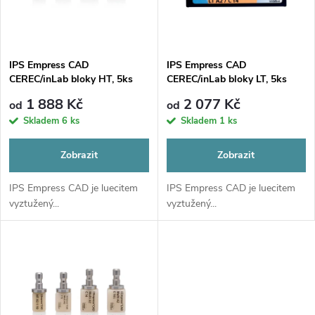
n
i
í
s
p
IPS Empress CAD
IPS Empress CAD
CEREC/inLab bloky HT, 5ks
CEREC/inLab bloky LT, 5ks
p
r
1 888 Kč
2 077 Kč
od
od
r
Skladem
6 ks
Skladem
1 ks
o
o
Zobrazit
Zobrazit
d
d
IPS Empress CAD je luecitem
IPS Empress CAD je luecitem
vyztužený...
vyztužený...
u
u
k
k
t
t