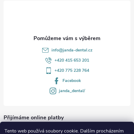
t
í
info
@
janda-dental.cz
+420 415 653 201
+420 775 228 764
Facebook
janda_dental/
Přijímáme online platby
Tento web používá soubory cookie. Dalším procházením