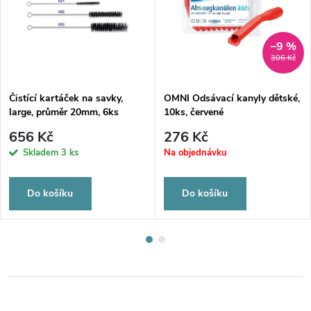
–9 %
306 Kč
Čistící kartáček na savky,
OMNI Odsávací kanyly dětské,
large, průměr 20mm, 6ks
10ks, červené
656 Kč
276 Kč
Skladem
3 ks
Na objednávku
Do košíku
Do košíku