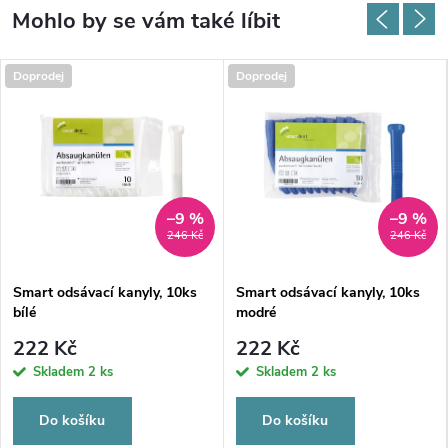
Doprodej
Doprodej
–9 %
–9 %
246 Kč
246 Kč
Smart odsávací kanyly, 10ks
Smart odsávací kanyly, 10ks
bílé
modré
222 Kč
222 Kč
Skladem
2 ks
Skladem
2 ks
Do košíku
Do košíku