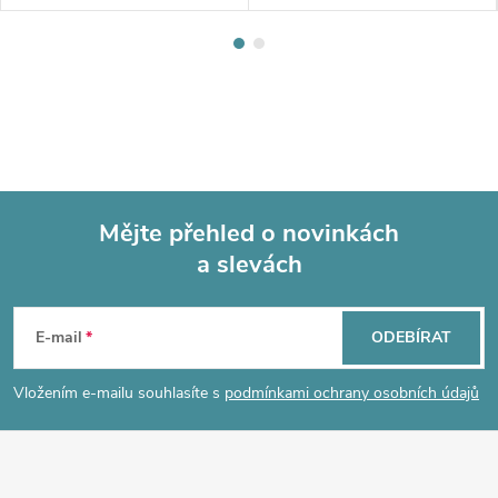
Mějte přehled o novinkách
a slevách
Z
á
E-mail
ODEBÍRAT
p
Vložením e-mailu souhlasíte s
podmínkami ochrany osobních údajů
a