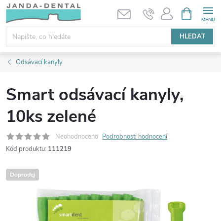
Přejít
NÁKUPNÍ
KOŠÍK
na
obsah
HLEDAT
Odsávací kanyly
Smart odsávací kanyly,
10ks zelené
Neohodnoceno
Podrobnosti hodnocení
Kód produktu:
111219
Doprodej