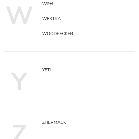
W
W&H
WESTRA
WOODPECKER
Y
YETI
Z
ZHERMACK