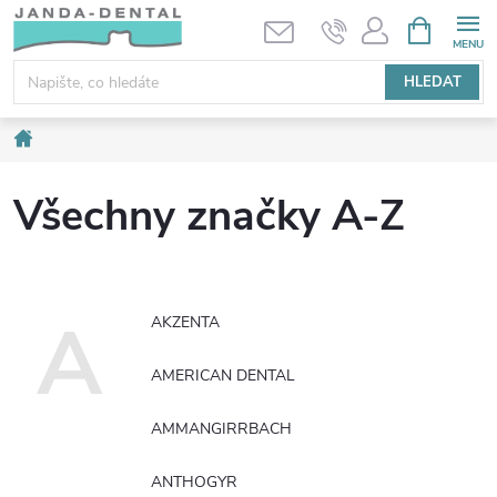
Přejít
NÁKUPNÍ
KOŠÍK
na
obsah
HLEDAT
Domů
Všechny značky A-Z
A
AKZENTA
AMERICAN DENTAL
AMMANGIRRBACH
ANTHOGYR